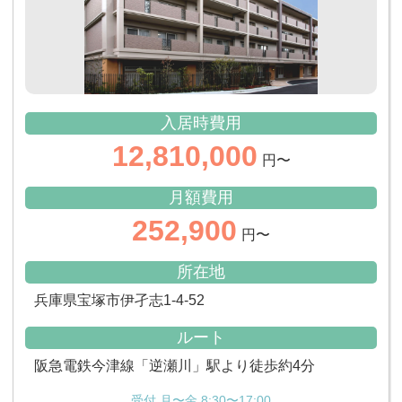
入居時費用
12,810,000
円〜
月額費用
252,900
円〜
所在地
兵庫県宝塚市伊孑志1-4-52
ルート
阪急電鉄今津線「逆瀬川」駅より徒歩約4分
受付 月〜金 8:30〜17:00