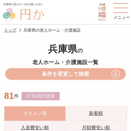
メニュー
トップ
兵庫県の老人ホーム・介護施設
兵庫県
の
老人ホームを
円かについて
費用について
老人ホーム・介護施設一覧
探す
条件を変更して検索
施設選びのポイント
施設をお探しの方へ
81
件
07月08日
更新
老人ホームの種類
よくあるご質問
スタッフ紹介
アクセス
オススメ順
新着順
相談者様の声
お役立ち情報
入居費安い順
月額費安い順