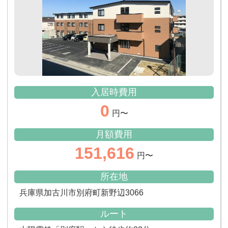
入居時費用
0
円〜
月額費用
151,616
円〜
所在地
兵庫県加古川市別府町新野辺3066
ルート