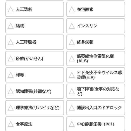
人工透析
在宅酸素
結核
インスリン
人工呼吸器
経鼻栄養
筋萎縮性側索硬化症
疥癬(かいせん)
(ALS)
ヒト免疫不全ウイルス感
梅毒
染症(HIV)
嚥下障害(食事の対応な
認知障害(徘徊など)
ど)
理学療法(リハビリなど)
施設出入口のドアロック
食事療法
中心静脈栄養（IVH）