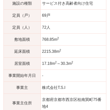
施設の種類
サービス付き高齢者向け住宅
定員（戸）
69戸
定員（人）
72人
2
敷地面積
768.85m
2
延床面積
2215.38m
2
2
居室面積
17.18m
～30.3m
事業開始年月日
-
事業主
株式会社T.S.I
京都府京都市西京区桂南巽町75番
事業主住所
地4