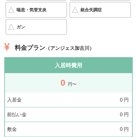
喘息・気管支炎
統合失調症
ガン
料金プラン
（アンジェス加古川）
入居時費用
0
円〜
入居金
0
円
前払い金
0
円
敷金
0
円