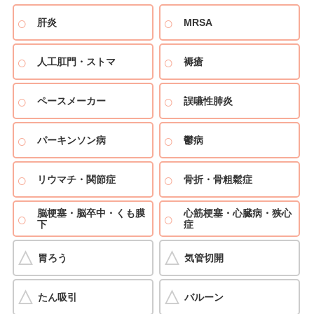
肝炎
MRSA
人工肛門・ストマ
褥瘡
ペースメーカー
誤嚥性肺炎
パーキンソン病
鬱病
リウマチ・関節症
骨折・骨粗鬆症
脳梗塞・脳卒中・くも膜
心筋梗塞・心臓病・狭心
下
症
胃ろう
気管切開
たん吸引
バルーン