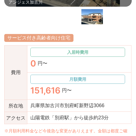
アンジェス加古川
おすすめ施設特集
施設関係者の方へ
サービス付き高齢者向け住宅
入居時費用
0
円〜
費用
月額費用
151,616
円〜
兵庫県加古川市別府町新野辺3066
所在地
山陽電鉄「別府駅」から徒歩約23分
アクセス
※月額利用料金など今後急な変更がありえます。金額は都度ご確