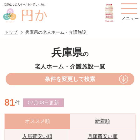
メニュー
トップ
兵庫県の老人ホーム・介護施設
兵庫県
の
老人ホームを
円かについて
費用について
老人ホーム・介護施設一覧
探す
条件を変更して検索
施設選びのポイント
施設をお探しの方へ
81
件
07月08日
更新
老人ホームの種類
よくあるご質問
スタッフ紹介
アクセス
オススメ順
新着順
相談者様の声
お役立ち情報
入居費安い順
月額費安い順