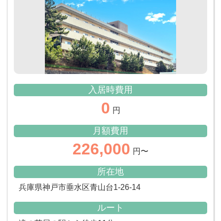
入居時費用
0
円
月額費用
226,000
円〜
所在地
兵庫県神戸市垂水区青山台1-26-14
ルート