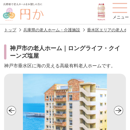
メニュー
トップ
兵庫県の老人ホーム・介護施設
垂水区エリアの老人ホ
神戸市の老人ホーム｜ロングライフ・クイ
ーンズ塩屋
老人ホームを
円かについて
費用について
探す
神戸市垂水区に海の見える高級有料老人ホームです。
施設選びのポイント
施設をお探しの方へ
老人ホームの種類
よくあるご質問
スタッフ紹介
アクセス
相談者様の声
お役立ち情報