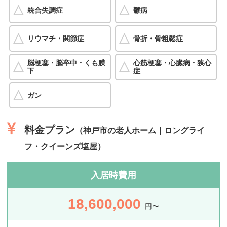
統合失調症
鬱病
リウマチ・関節症
骨折・骨粗鬆症
脳梗塞・脳卒中・くも膜
心筋梗塞・心臓病・狭心
下
症
ガン
料金プラン
（神戸市の老人ホーム｜ロングライ
フ・クイーンズ塩屋）
入居時費用
18,600,000
円〜