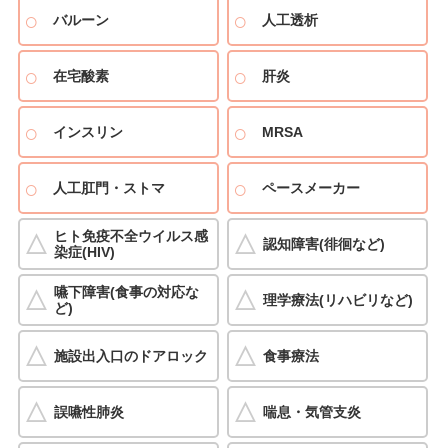
バルーン
人工透析
在宅酸素
肝炎
インスリン
MRSA
人工肛門・ストマ
ペースメーカー
ヒト免疫不全ウイルス感
認知障害(徘徊など)
染症(HIV)
嚥下障害(食事の対応な
理学療法(リハビリなど)
ど)
施設出入口のドアロック
食事療法
誤嚥性肺炎
喘息・気管支炎