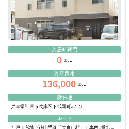
入居時費用
0
円〜
月額費用
136,000
円〜
所在地
兵庫県神戸市兵庫区下祇園町32-21
ルート
神戸市営地下鉄山手線「大倉山駅」下車西1番出口