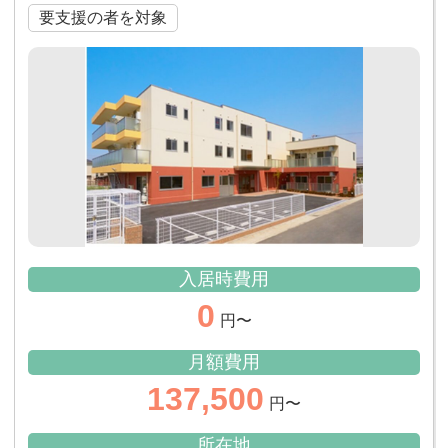
要支援の者を対象
入居時費用
0
円〜
月額費用
137,500
円〜
所在地