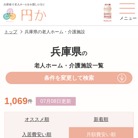
メニュー
トップ
兵庫県の老人ホーム・介護施設
兵庫県
の
老人ホームを
円かについて
費用について
老人ホーム・介護施設一覧
探す
条件を変更して検索
施設選びのポイント
施設をお探しの方へ
1,069
件
07月08日
更新
老人ホームの種類
よくあるご質問
スタッフ紹介
アクセス
オススメ順
新着順
相談者様の声
お役立ち情報
入居費安い順
月額費安い順