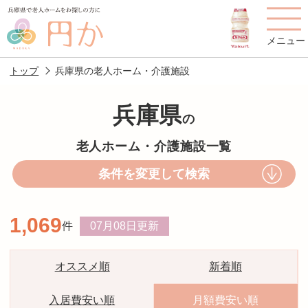
メニュー
トップ
兵庫県の老人ホーム・介護施設
兵庫県
の
老人ホームを
円かについて
費用について
老人ホーム・介護施設一覧
探す
条件を変更して検索
施設選びのポイント
施設をお探しの方へ
1,069
件
07月08日
更新
老人ホームの種類
よくあるご質問
スタッフ紹介
アクセス
オススメ順
新着順
相談者様の声
お役立ち情報
入居費安い順
月額費安い順