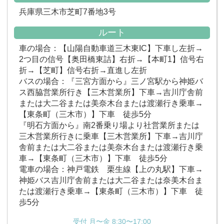
兵庫県三木市芝町7番地3号
ルート
車の場合：【山陽自動車道三木東IC】下車し左折→
2つ目の信号【奥田橋東詰】右折→【本町1】信号右
折→【芝町】信号右折→直進し左折
バスの場合：『三宮方面から』三ノ宮駅から神姫バ
ス西脇営業所行き【三木営業所】下車→吉川庁舎前
または大二谷または美奈木台または渡瀬行き乗車→
【東条町（三木市）】下車 徒歩5分
『明石方面から』南2番乗り場より社営業所または
三木営業所行きに乗車【三木営業所】下車→吉川庁
舎前または大二谷または美奈木台または渡瀬行き乗
車→【東条町（三木市）】下車 徒歩5分
電車の場合：神戸電鉄 栗生線【上の丸駅】下車→
神姫バス吉川庁舎前または大二谷または奈美木台ま
たは渡瀬行き乗車→【東条町（三木市）】下車 徒
歩5分
受付 月〜金 8:30〜17:00