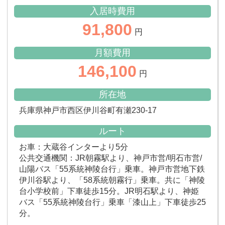
入居時費用
91,800
円
月額費用
146,100
円
所在地
兵庫県神戸市西区伊川谷町有瀬230-17
ルート
お車：大蔵谷インターより5分
公共交通機関：JR朝霧駅より、神戸市営/明石市営/
山陽バス「55系統神陵台行」乗車。神戸市営地下鉄
伊川谷駅より、「58系統朝霧行」乗車。共に「神陵
台小学校前」下車徒歩15分。JR明石駅より、神姫
バス「55系統神陵台行」乗車「漆山上」下車徒歩25
分。