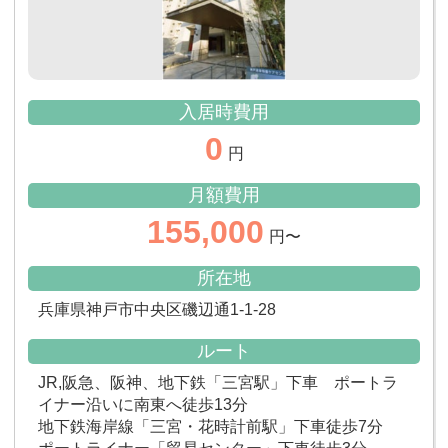
入居時費用
0
円
月額費用
155,000
円〜
所在地
兵庫県神戸市中央区磯辺通1-1-28
ルート
JR,阪急、阪神、地下鉄「三宮駅」下車 ポートラ
イナー沿いに南東へ徒歩13分
地下鉄海岸線「三宮・花時計前駅」下車徒歩7分