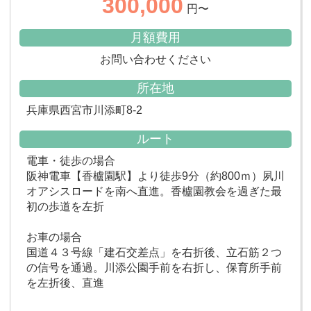
300,000
円〜
月額費用
お問い合わせください
所在地
兵庫県西宮市川添町8-2
ルート
電車・徒歩の場合
阪神電車【香櫨園駅】より徒歩9分（約800ｍ）夙川
オアシスロードを南へ直進。香櫨園教会を過ぎた最
初の歩道を左折
お車の場合
国道４３号線「建石交差点」を右折後、立石筋２つ
の信号を通過。川添公園手前を右折し、保育所手前
を左折後、直進