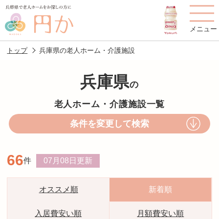
メニュー
トップ
兵庫県の老人ホーム・介護施設
兵庫県
の
老人ホームを
円かについて
費用について
老人ホーム・介護施設一覧
探す
条件を変更して検索
施設選びのポイント
施設をお探しの方へ
66
件
07月08日
更新
老人ホームの種類
よくあるご質問
スタッフ紹介
アクセス
オススメ順
新着順
相談者様の声
お役立ち情報
入居費安い順
月額費安い順