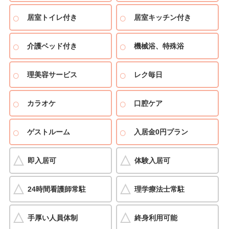
居室トイレ付き
居室キッチン付き
介護ベッド付き
機械浴、特殊浴
理美容サービス
レク毎日
カラオケ
口腔ケア
ゲストルーム
入居金0円プラン
即入居可
体験入居可
24時間看護師常駐
理学療法士常駐
手厚い人員体制
終身利用可能