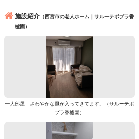
施設紹介
（西宮市の老人ホーム｜サルーテポプラ香
櫨園）
一人部屋 さわやかな風が入ってきてます。（サルーテポ
プラ香櫨園）