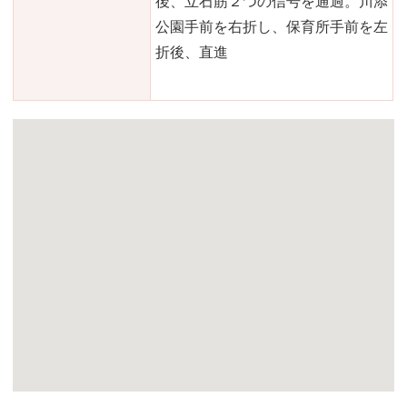
後、立石筋２つの信号を通過。川添
公園手前を右折し、保育所手前を左
折後、直進