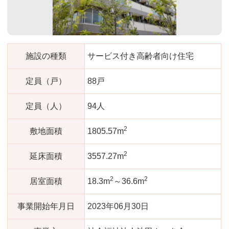
施設の種類
サービス付き高齢者向け住宅
定員（戸）
88戸
定員（人）
94人
2
敷地面積
1805.57m
2
延床面積
3557.27m
2
2
居室面積
18.3m
～36.6m
事業開始年月日
2023年06月30日