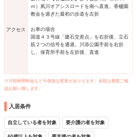
ｍ）夙川オアシスロードを南へ直進。香櫨園
教会を過ぎた最初の歩道を左折
お車の場合
アクセス
国道４３号線「建石交差点」を右折後、立石
筋２つの信号を通過。川添公園手前を右折
し、保育所手前を左折後、直進
※月額利用料金など今後急な変更がありえます。金額は都度ご確
認お願い致します。
入居条件
自立している者を対象
要介護の者を対象
60歳以上を対象
要支援の者を対象