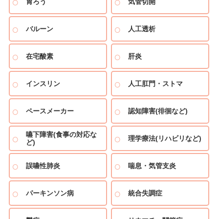
胃ろう
気管切開
バルーン
人工透析
在宅酸素
肝炎
インスリン
人工肛門・ストマ
ペースメーカー
認知障害(徘徊など)
嚥下障害(食事の対応な
理学療法(リハビリなど)
ど)
誤嚥性肺炎
喘息・気管支炎
パーキンソン病
統合失調症