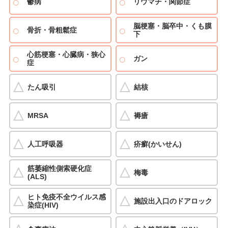
鬱病
リウマチ・関節症
脳梗塞・脳卒中・くも膜
骨折・骨粗鬆症
下
心筋梗塞・心臓病・狭心
ガン
症
たん吸引
結核
MRSA
褥瘡
人工呼吸器
疥癬(かいせん)
筋萎縮性側索硬化症
梅毒
(ALS)
ヒト免疫不全ウイルス感
施設出入口のドアロック
染症(HIV)