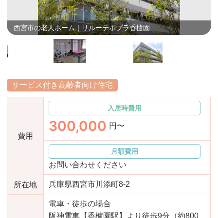
おすすめ施設特集
施設関係者の方へ
西宮市の老人ホーム｜サルーテポプラ香櫨園
サービス付き高齢者向け住宅
入居時費用
300,000
円〜
費用
月額費用
お問い合わせください
兵庫県西宮市川添町8-2
所在地
電車・徒歩の場合
阪神電車【香櫨園駅】より徒歩9分（約800