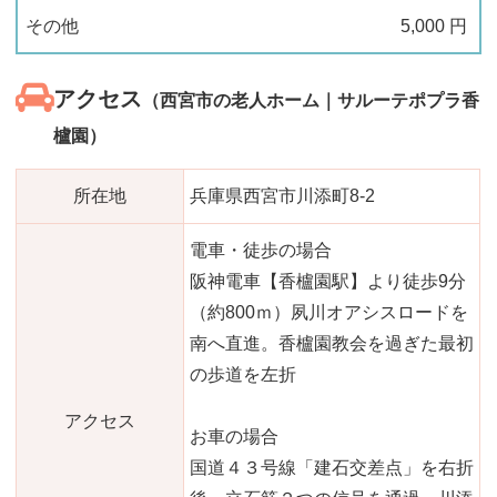
その他
5,000
円
アクセス
（西宮市の老人ホーム｜サルーテポプラ香
櫨園）
所在地
兵庫県西宮市川添町8-2
電車・徒歩の場合
阪神電車【香櫨園駅】より徒歩9分
（約800ｍ）夙川オアシスロードを
南へ直進。香櫨園教会を過ぎた最初
の歩道を左折
アクセス
お車の場合
国道４３号線「建石交差点」を右折