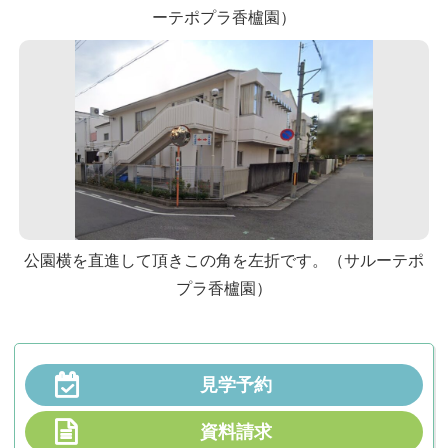
ーテポプラ香櫨園）
公園横を直進して頂きこの角を左折です。（サルーテポ
プラ香櫨園）
見学予約
資料請求