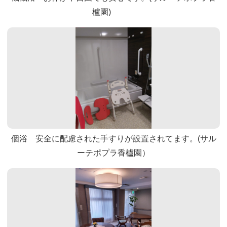
櫨園)
個浴 安全に配慮された手すりが設置されてます。(サル
ーテポプラ香櫨園）