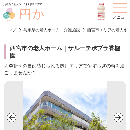
メニュー
トップ
兵庫県の老人ホーム・介護施設
西宮市エリアの老人ホ
西宮市の老人ホーム｜サルーテポプラ香櫨
園
老人ホームを
円かについて
費用について
探す
四季折々の自然感じられる夙川エリアでやすらぎの時を過
ごしませんか？
施設選びのポイント
施設をお探しの方へ
老人ホームの種類
よくあるご質問
スタッフ紹介
アクセス
相談者様の声
お役立ち情報