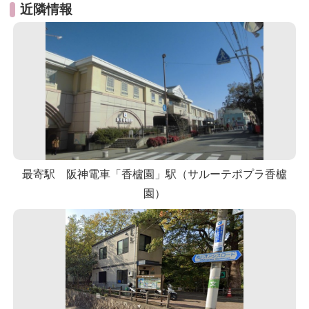
近隣情報
最寄駅 阪神電車「香櫨園」駅（サルーテポプラ香櫨
園）