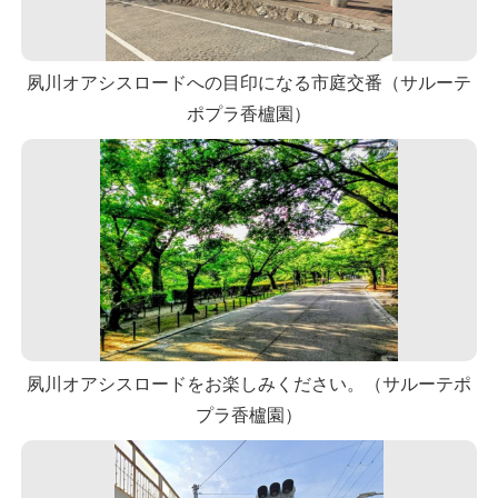
夙川オアシスロードへの目印になる市庭交番（サルーテ
ポプラ香櫨園）
夙川オアシスロードをお楽しみください。（サルーテポ
プラ香櫨園）