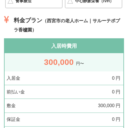
食事療法
中心静脈栄養（IVH）
料金プラン
（西宮市の老人ホーム｜サルーテポプ
ラ香櫨園）
入居時費用
300,000
円〜
入居金
0
円
前払い金
0
円
敷金
300,000
円
保証金
0
円