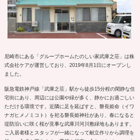
おすすめ施設特集
施設関係者の方へ
尼崎市にある「グループホームたのしい家武庫之荘」は株
式会社ケアが運営しており、2019年8月1日にオープンし
ました。
阪急電鉄神戸線「武庫之荘」駅から徒歩15分程の閑静な住
宅街にあり、周辺には公園や緑が多く、静かにお過ごしい
ただける環境です。近隣に足を延ばすと、磐長姫命（イワ
ナガヒメノミコト）を祀る磐長姫神社があり、春になると
堤防沿いに咲く桜が見事な武庫川河川敷緑地もあります。
ご入居者様とスタッフが一緒になって献立作りから調理を