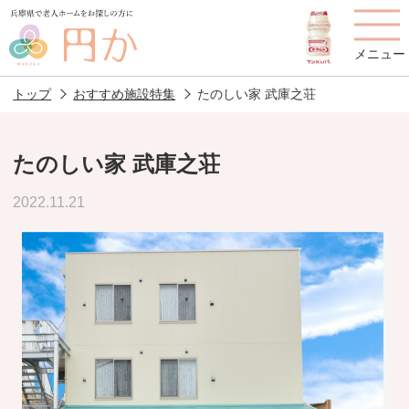
メニュー
トップ
おすすめ施設特集
たのしい家 武庫之荘
たのしい家 武庫之荘
老人ホームを
円かについて
費用について
2022.11.21
探す
施設選びのポイント
施設をお探しの方へ
老人ホームの種類
よくあるご質問
スタッフ紹介
アクセス
相談者様の声
お役立ち情報