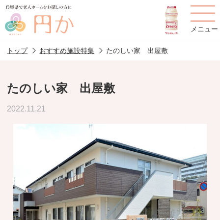
メニュー
トップ
おすすめ施設特集
たのしい家 出屋敷
たのしい家 出屋敷
老人ホームを
円かについて
費用について
2022.11.21
探す
施設選びのポイント
施設をお探しの方へ
老人ホームの種類
よくあるご質問
スタッフ紹介
アクセス
相談者様の声
お役立ち情報