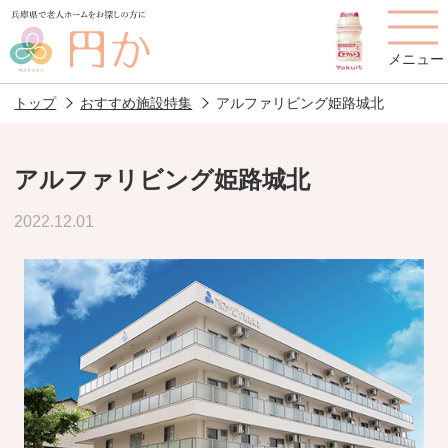
メニュー
トップ
おすすめ施設特集
アルファリビング姫路城北
アルファリビング姫路城北
老人ホームを
円かについて
費用について
2022.12.01
探す
施設選びのポイント
施設をお探しの方へ
老人ホームの種類
よくあるご質問
スタッフ紹介
アクセス
相談者様の声
お役立ち情報