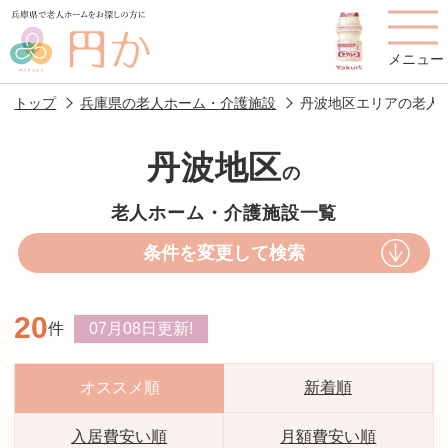
メニュー
トップ
兵庫県の老人ホーム・介護施設
丹波地区エリアの老人
丹波地区
の
老人ホームを
円かについて
費用について
老人ホーム・介護施設一覧
探す
条件を変更して検索
施設選びのポイント
施設をお探しの方へ
20
件
07月08日
更新!
老人ホームの種類
よくあるご質問
スタッフ紹介
アクセス
オススメ順
新着順
相談者様の声
お役立ち情報
入居費安い順
月額費安い順