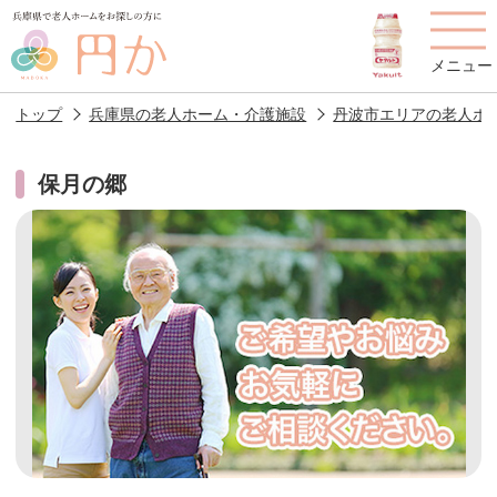
メニュー
トップ
兵庫県の老人ホーム・介護施設
丹波市エリアの老人ホ
保月の郷
老人ホームを
円かについて
費用について
探す
施設選びのポイント
施設をお探しの方へ
老人ホームの種類
よくあるご質問
スタッフ紹介
アクセス
相談者様の声
お役立ち情報