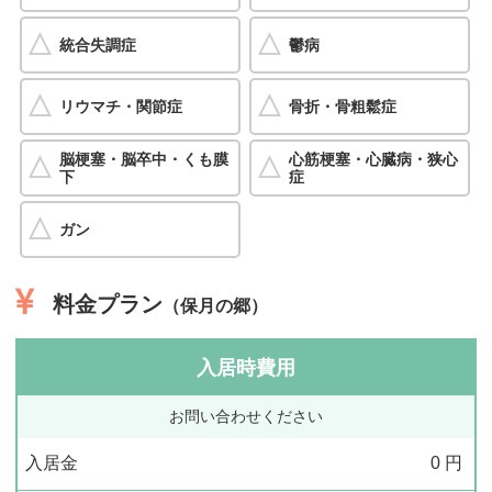
統合失調症
鬱病
リウマチ・関節症
骨折・骨粗鬆症
脳梗塞・脳卒中・くも膜
心筋梗塞・心臓病・狭心
下
症
ガン
料金プラン
（保月の郷）
入居時費用
お問い合わせください
入居金
0
円