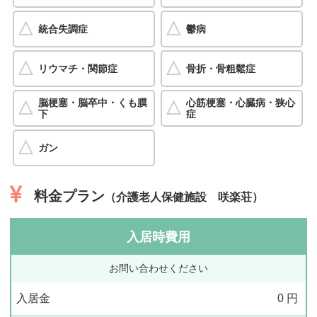
統合失調症
鬱病
リウマチ・関節症
骨折・骨粗鬆症
脳梗塞・脳卒中・くも膜
心筋梗塞・心臓病・狭心
下
症
ガン
料金プラン
（介護老人保健施設 咲楽荘）
入居時費用
お問い合わせください
入居金
0
円