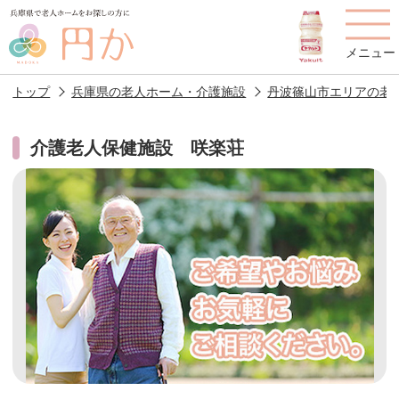
メニュー
トップ
兵庫県の老人ホーム・介護施設
丹波篠山市エリアの老
介護老人保健施設 咲楽荘
老人ホームを
円かについて
費用について
探す
施設選びのポイント
施設をお探しの方へ
老人ホームの種類
よくあるご質問
スタッフ紹介
アクセス
相談者様の声
お役立ち情報