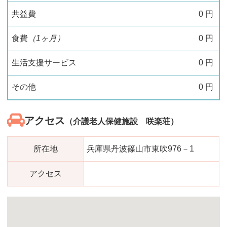
共益費
0
円
食費
（1ヶ月）
0
円
生活支援サービス
0
円
その他
0
円
アクセス
（介護老人保健施設 咲楽荘）
所在地
兵庫県丹波篠山市東吹976－1
アクセス