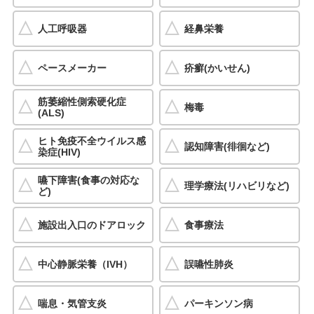
人工呼吸器
経鼻栄養
ペースメーカー
疥癬(かいせん)
筋萎縮性側索硬化症
梅毒
(ALS)
ヒト免疫不全ウイルス感
認知障害(徘徊など)
染症(HIV)
嚥下障害(食事の対応な
理学療法(リハビリなど)
ど)
施設出入口のドアロック
食事療法
中心静脈栄養（IVH）
誤嚥性肺炎
喘息・気管支炎
パーキンソン病