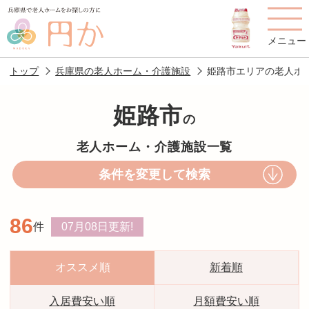
メニュー
トップ
兵庫県の老人ホーム・介護施設
姫路市エリアの老人ホ
姫路市
の
老人ホームを
円かについて
費用について
老人ホーム・介護施設一覧
探す
条件を変更して検索
施設選びのポイント
施設をお探しの方へ
86
件
07月08日
更新!
老人ホームの種類
よくあるご質問
スタッフ紹介
アクセス
オススメ順
新着順
相談者様の声
お役立ち情報
入居費安い順
月額費安い順