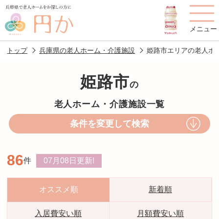
メニュー
トップ
兵庫県の老人ホーム・介護施設
姫路市エリアの老人ホ
姫路市
の
老人ホームを
円かについて
費用について
老人ホーム・介護施設一覧
探す
条件を変更して検索
施設選びのポイント
施設をお探しの方へ
86
件
07月08日
更新!
老人ホームの種類
よくあるご質問
スタッフ紹介
アクセス
オススメ順
新着順
相談者様の声
お役立ち情報
入居費安い順
月額費安い順