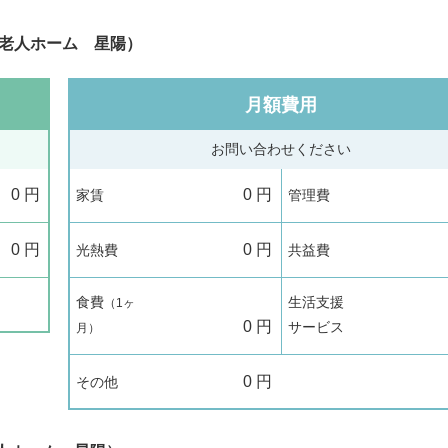
老人ホーム 星陽）
月額費用
お問い合わせください
0
円
0
円
家賃
管理費
0
円
0
円
光熱費
共益費
食費
生活支援
（1ヶ
0
円
サービス
月）
0
円
その他