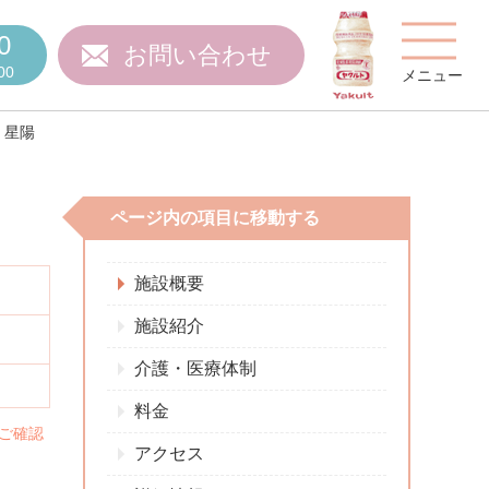
0
お問い合わせ
00
メニュー
 星陽
ページ内の項目に移動する
費用について
施設概要
施設紹介
介護・医療体制
ご質問
スタッフ紹介
料金
ご確認
アクセス
施設特集
施設関係者の方へ