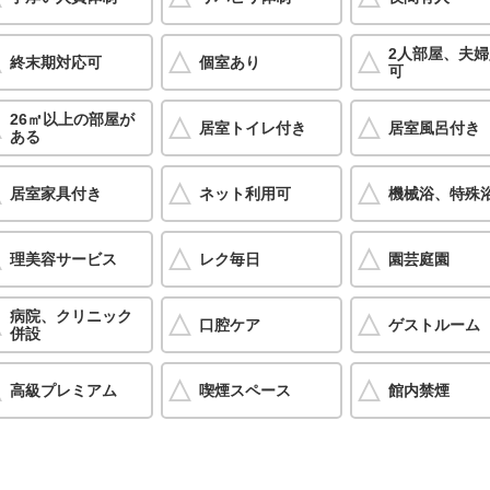
2人部屋、夫
終末期対応可
個室あり
可
26㎡以上の部屋が
居室トイレ付き
居室風呂付き
ある
居室家具付き
ネット利用可
機械浴、特殊
理美容サービス
レク毎日
園芸庭園
病院、クリニック
口腔ケア
ゲストルーム
併設
高級プレミアム
喫煙スペース
館内禁煙