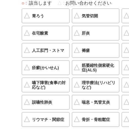
○
該当します
△
お問い合わせください
胃ろう
気管切開
在宅酸素
肝炎
人工肛門・ストマ
褥瘡
筋萎縮性側索硬化
疥癬(かいせん)
症(ALS)
嚥下障害(食事の対
理学療法(リハビリ
応など)
など)
誤嚥性肺炎
喘息・気管支炎
リウマチ・関節症
骨折・骨粗鬆症