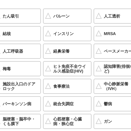
たん吸引
バルーン
人工透析
結核
インスリン
MRSA
人工呼吸器
経鼻栄養
ペースメーカ
ヒト免疫不全ウイ
認知障害(徘徊
梅毒
ルス感染症(HIV)
ど)
施設出入口のドア
中心静脈栄養
食事療法
ロック
（IVH）
パーキンソン病
統合失調症
鬱病
脳梗塞・脳卒中・
心筋梗塞・心臓
ガン
くも膜下
病・狭心症