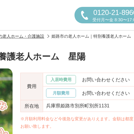
0120-21-896
受付月〜金 8:30〜17:
の老人ホーム・介護施設
姫路市の老人ホーム｜特別養護老人ホーム
養護老人ホーム 星陽
円かについて
お問い合わせください
入居時費用
費用
お問い合わせください
月額費用
兵庫県姫路市別所町別所1131
所在地
しの方へ
老人ホームの種類
よくある
※月額利用料金など今後急な変更がありえます。金額は都度
お願い致します。
声
お役立ち情報
おすすめ