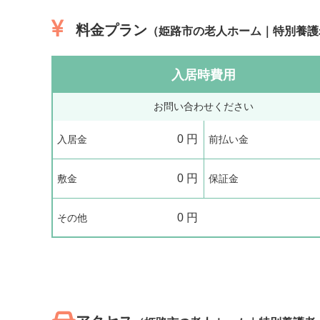
料金プラン
（姫路市の老人ホーム｜特別養護
入居時費用
お問い合わせください
0
円
入居金
前払い金
0
円
敷金
保証金
0
円
その他