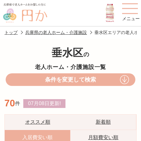
メニュー
トップ
兵庫県の老人ホーム・介護施設
垂水区エリアの老人ホ
垂水区
の
老人ホームを
円かについて
費用について
老人ホーム・介護施設一覧
探す
条件を変更して検索
施設選びのポイント
施設をお探しの方へ
70
件
07月08日
更新!
老人ホームの種類
よくあるご質問
スタッフ紹介
アクセス
オススメ順
新着順
相談者様の声
お役立ち情報
入居費安い順
月額費安い順