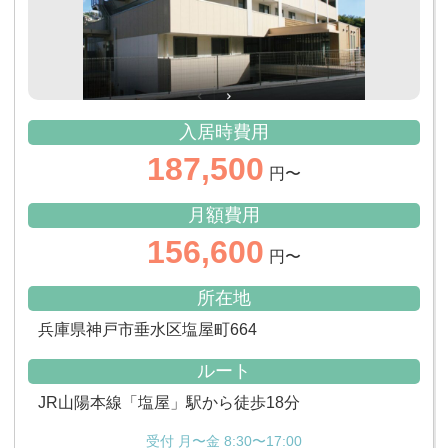
入居時費用
187,500
円〜
月額費用
156,600
円〜
所在地
兵庫県神戸市垂水区塩屋町664
ルート
JR山陽本線「塩屋」駅から徒歩18分
受付 月〜金 8:30〜17:00