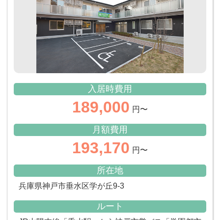
入居時費用
189,000
円〜
月額費用
193,170
円〜
所在地
兵庫県神戸市垂水区学が丘9-3
ルート