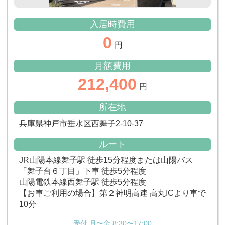
入居時費用
0
円
月額費用
212,400
円
所在地
兵庫県神戸市垂水区西舞子2-10-37
ルート
JR山陽本線舞子駅 徒歩15分程度または山陽バス
「舞子台６丁目」下車 徒歩5分程度
山陽電鉄本線西舞子駅 徒歩5分程度
【お車ご利用の場合】第２神明高速 高丸ICより車で
10分
受付 月〜金 8:30〜17:00