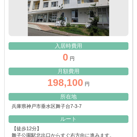
入居時費用
0
円
月額費用
198,100
円
所在地
兵庫県神戸市垂水区舞子台7-3-7
ルート
【徒歩12分】
舞子公園駅北出口からすぐ右方向に進みます。