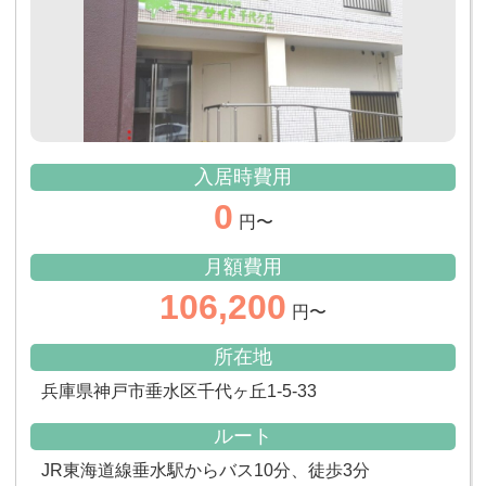
入居時費用
0
円〜
月額費用
106,200
円〜
所在地
兵庫県神戸市垂水区千代ヶ丘1-5-33
ルート
JR東海道線垂水駅からバス10分、徒歩3分