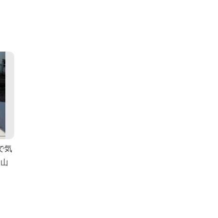
で気
ー山