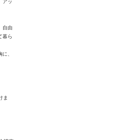
、アッ
、自由
て暮ら
胸に、
けま