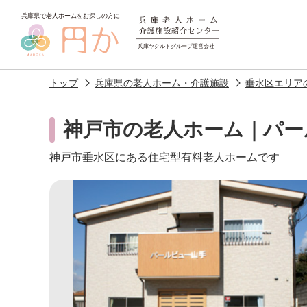
トップ
兵庫県の老人ホーム・介護施設
垂水区エリア
神戸市の老人ホーム｜パー
神戸市垂水区にある住宅型有料老人ホームです
老人ホームを
探す
施設選びのポイント
施設をお探
アクセス
相談者様の