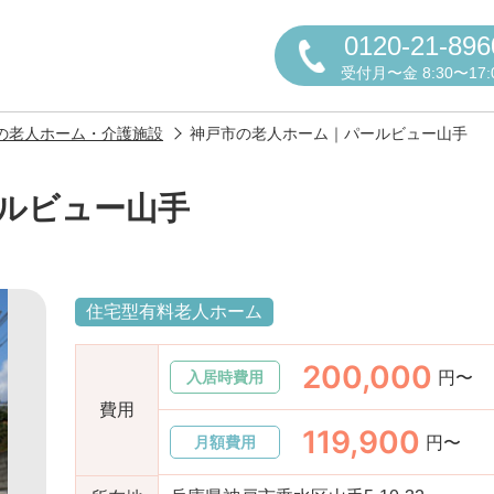
0120-21-896
受付月〜金 8:30〜17:
の老人ホーム・介護施設
神戸市の老人ホーム｜パールビュー山手
ルビュー山手
円かについて
住宅型有料老人ホーム
200,000
円〜
入居時費用
しの方へ
老人ホームの種類
よくある
費用
119,900
円〜
月額費用
声
お役立ち情報
おすすめ