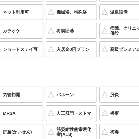
ネット利用可
機械浴、特殊浴
温泉設備
病院、クリニ
カラオケ
将棋囲碁
併設
ショートステイ可
入居金0円プラン
高級プレミア
気管切開
バルーン
肝炎
MRSA
人工肛門・ストマ
褥瘡
筋萎縮性側索硬化
疥癬(かいせん)
梅毒
症(ALS)