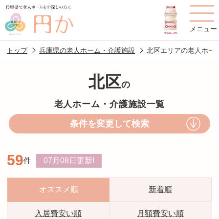
メニュー
トップ
兵庫県の老人ホーム・介護施設
北区エリアの老人ホー
北区
の
老人ホームを
円かについて
費用について
老人ホーム・介護施設一覧
探す
条件を変更して検索
施設選びのポイント
施設をお探しの方へ
59
件
07月08日
更新!
老人ホームの種類
よくあるご質問
スタッフ紹介
アクセス
オススメ順
新着順
相談者様の声
お役立ち情報
入居費安い順
月額費安い順