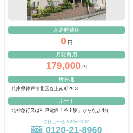
入居時費用
0
円
月額費用
179,000
円
所在地
兵庫県神戸市北区谷上南町29-3
ルート
北神急行又は神戸電鉄「谷上駅」から徒歩4分
受付 月〜金 8:30〜17:00
0120-21-8960