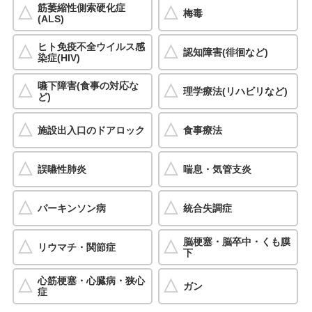
筋萎縮性側索硬化症
梅毒
(ALS)
ヒト免疫不全ウイルス感
認知障害(徘徊など)
染症(HIV)
嚥下障害(食事の対応な
理学療法(リハビリなど)
ど)
施設出入口のドアロック
食事療法
誤嚥性肺炎
喘息・気管支炎
パーキンソン病
統合失調症
脳梗塞・脳卒中・くも膜
リウマチ・関節症
下
心筋梗塞・心臓病・狭心
ガン
症