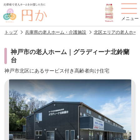
メニュー
トップ
兵庫県の老人ホーム・介護施設
北区エリアの老人ホー
神戸市の老人ホーム｜グラディーナ北鈴蘭
台
老人ホームを
円かについて
費用について
探す
神戸市北区にあるサービス付き高齢者向け住宅
施設選びのポイント
施設をお探しの方へ
老人ホームの種類
よくあるご質問
スタッフ紹介
アクセス
相談者様の声
お役立ち情報