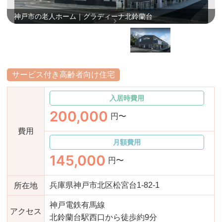
おすすめ施設特集
施設関係者の方へ
神戸市の老人ホーム｜グラディーナ北鈴蘭台
サービス付き高齢者向け住宅
入居時費用
200,000
円〜
費用
月額費用
145,000
円〜
兵庫県神戸市北区松宮台1-82-1
所在地
神戸電鉄有馬線
アクセス
北鈴蘭台駅西口から徒歩約9分