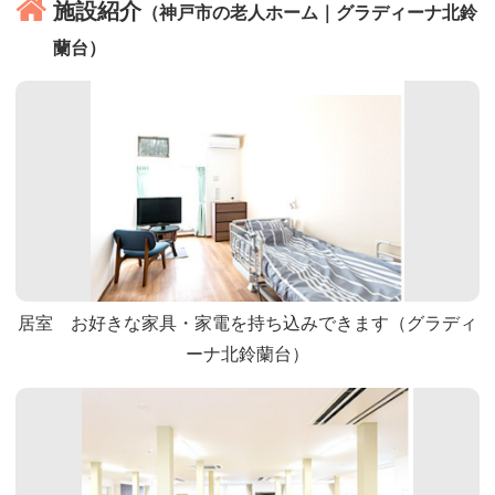
施設紹介
（神戸市の老人ホーム｜グラディーナ北鈴
蘭台）
居室 お好きな家具・家電を持ち込みできます（グラディ
ーナ北鈴蘭台）