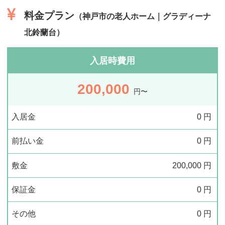
料金プラン
（神戸市の老人ホーム｜グラディーナ
北鈴蘭台）
入居時費用
200,000
円〜
入居金
0
円
前払い金
0
円
敷金
200,000
円
保証金
0
円
その他
0
円