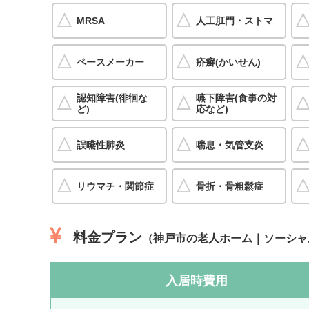
MRSA
人工肛門・ストマ
ペースメーカー
疥癬(かいせん)
認知障害(徘徊な
嚥下障害(食事の対
ど)
応など)
誤嚥性肺炎
喘息・気管支炎
リウマチ・関節症
骨折・骨粗鬆症
料金プラン
（神戸市の老人ホーム｜ソーシャ
入居時費用