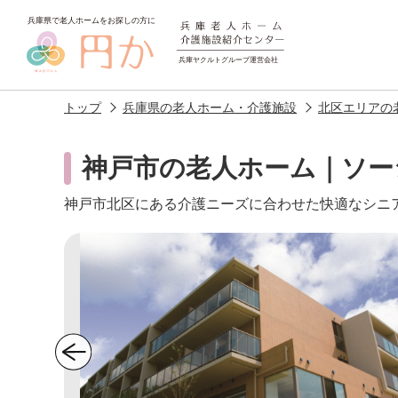
トップ
兵庫県の老人ホーム・介護施設
北区エリアの
神戸市の老人ホーム｜ソー
神戸市北区にある介護ニーズに合わせた快適なシニ
老人ホームを
探す
施設選びのポイント
施設をお探
アクセス
相談者様の