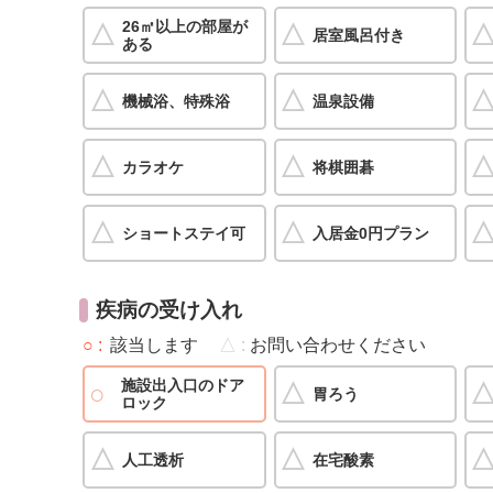
26㎡以上の部屋が
居室風呂付き
ある
機械浴、特殊浴
温泉設備
カラオケ
将棋囲碁
ショートステイ可
入居金0円プラン
疾病の受け入れ
○
該当します
△
お問い合わせください
施設出入口のドア
胃ろう
ロック
人工透析
在宅酸素