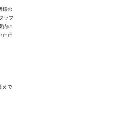
者様の
タッフ
室内に
いただ
答えで