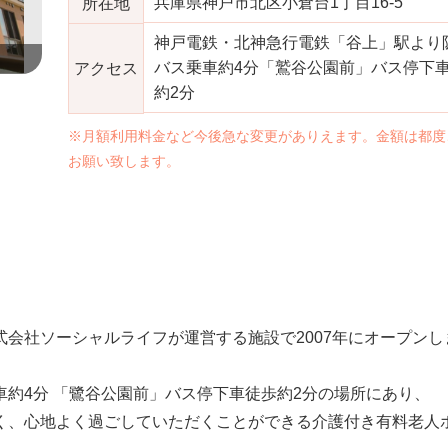
兵庫県神戸市北区小倉台1丁目16-5
所在地
神戸電鉄・北神急行電鉄「谷上」駅より
神戸市の老人ホーム｜ソーシャルコート神戸北の施設画像
バス乗車約4分「鷲谷公園前」バス停下
アクセス
約2分
※月額利用料金など今後急な変更がありえます。金額は都度
お願い致します。
会社ソーシャルライフが運営する施設で2007年にオープンし
約4分 「鷺谷公園前」バス停下車徒歩約2分の場所にあり、
く、心地よく過ごしていただくことができる介護付き有料老人