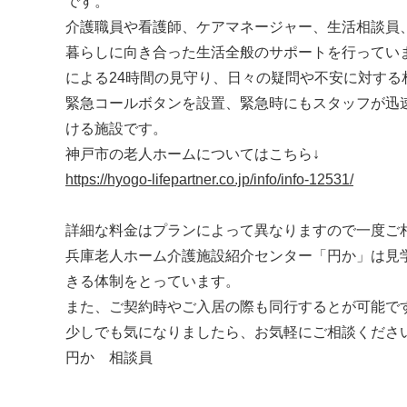
です。
介護職員や看護師、ケアマネージャー、生活相談員
暮らしに向き合った生活全般のサポートを行ってい
による24時間の見守り、日々の疑問や不安に対す
緊急コールボタンを設置、緊急時にもスタッフが迅
ける施設です。
神戸市の老人ホームについてはこちら↓
https://hyogo-lifepartner.co.jp/info/info-12531/
詳細な料金はプランによって異なりますので一度ご
兵庫老人ホーム介護施設紹介センター「円か」は見
きる体制をとっています。
また、ご契約時やご入居の際も同行するとが可能で
少しでも気になりましたら、お気軽にご相談ください！ フ
円か 相談員