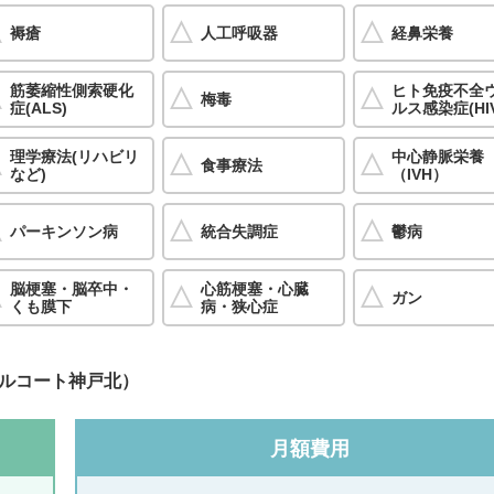
褥瘡
人工呼吸器
経鼻栄養
筋萎縮性側索硬化
ヒト免疫不全
梅毒
症(ALS)
ルス感染症(HI
理学療法(リハビリ
中心静脈栄養
食事療法
など)
（IVH）
パーキンソン病
統合失調症
鬱病
脳梗塞・脳卒中・
心筋梗塞・心臓
ガン
くも膜下
病・狭心症
ルコート神戸北）
月額費用