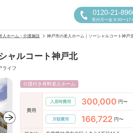
0120-21-896
受付月〜金 8:30〜17:
老人ホーム・介護施設
神戸市の老人ホーム｜ソーシャルコート神戸
シャルコート神戸北
アライフ
円かについて
介護付き有料老人ホーム
300,000
円〜
入居時費用
しの方へ
老人ホームの種類
よくある
費用
166,722
円〜
月額費用
声
お役立ち情報
おすすめ