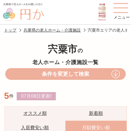
メニュー
トップ
兵庫県の老人ホーム・介護施設
宍粟市エリアの老人ホ
宍粟市
の
老人ホームを
円かについて
費用について
老人ホーム・介護施設一覧
探す
条件を変更して検索
施設選びのポイント
施設をお探しの方へ
5
件
07月08日
更新!
老人ホームの種類
よくあるご質問
スタッフ紹介
アクセス
オススメ順
新着順
相談者様の声
お役立ち情報
入居費安い順
月額費安い順