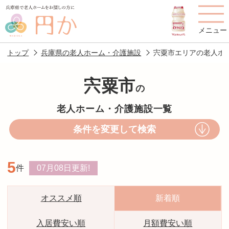
メニュー
トップ
兵庫県の老人ホーム・介護施設
宍粟市エリアの老人ホ
宍粟市
の
老人ホームを
円かについて
費用について
老人ホーム・介護施設一覧
探す
条件を変更して検索
施設選びのポイント
施設をお探しの方へ
5
件
07月08日
更新!
老人ホームの種類
よくあるご質問
スタッフ紹介
アクセス
オススメ順
新着順
相談者様の声
お役立ち情報
入居費安い順
月額費安い順