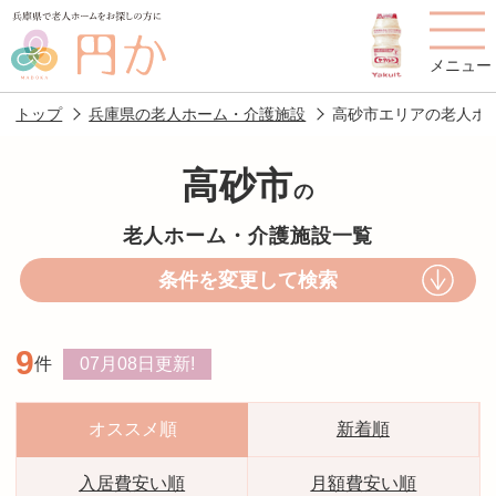
メニュー
トップ
兵庫県の老人ホーム・介護施設
高砂市エリアの老人ホ
高砂市
の
老人ホームを
円かについて
費用について
老人ホーム・介護施設一覧
探す
条件を変更して検索
施設選びのポイント
施設をお探しの方へ
9
件
07月08日
更新!
老人ホームの種類
よくあるご質問
スタッフ紹介
アクセス
オススメ順
新着順
相談者様の声
お役立ち情報
入居費安い順
月額費安い順