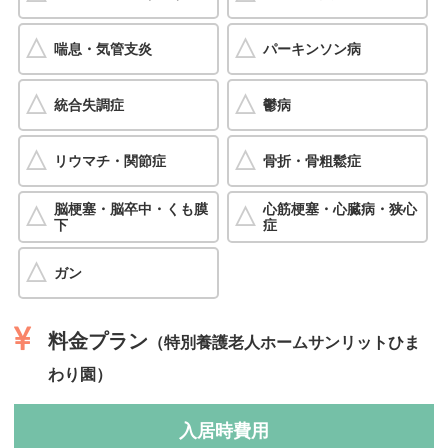
喘息・気管支炎
パーキンソン病
統合失調症
鬱病
リウマチ・関節症
骨折・骨粗鬆症
脳梗塞・脳卒中・くも膜
心筋梗塞・心臓病・狭心
下
症
ガン
料金プラン
（特別養護老人ホームサンリットひま
わり園）
入居時費用