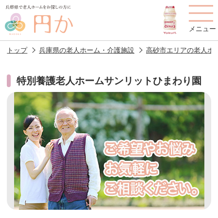
メニュー
トップ
兵庫県の老人ホーム・介護施設
高砂市エリアの老人ホ
特別養護老人ホームサンリットひまわり園
老人ホームを
円かについて
費用について
探す
施設選びのポイント
施設をお探しの方へ
老人ホームの種類
よくあるご質問
スタッフ紹介
アクセス
相談者様の声
お役立ち情報