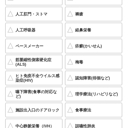
人工肛門・ストマ
褥瘡
人工呼吸器
経鼻栄養
ペースメーカー
疥癬(かいせん)
筋萎縮性側索硬化症
梅毒
(ALS)
ヒト免疫不全ウイルス感
認知障害(徘徊など)
染症(HIV)
嚥下障害(食事の対応な
理学療法(リハビリなど)
ど)
施設出入口のドアロック
食事療法
中心静脈栄養（IVH）
誤嚥性肺炎