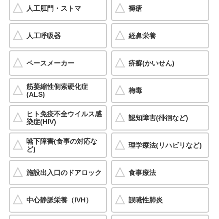
人工肛門・ストマ
褥瘡
人工呼吸器
経鼻栄養
ペースメーカー
疥癬(かいせん)
筋萎縮性側索硬化症
梅毒
(ALS)
ヒト免疫不全ウイルス感
認知障害(徘徊など)
染症(HIV)
嚥下障害(食事の対応な
理学療法(リハビリなど)
ど)
施設出入口のドアロック
食事療法
中心静脈栄養（IVH）
誤嚥性肺炎