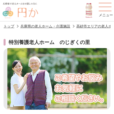
メニュー
トップ
兵庫県の老人ホーム・介護施設
高砂市エリアの老人ホ
特別養護老人ホーム のじぎくの里
老人ホームを
円かについて
費用について
探す
施設選びのポイント
施設をお探しの方へ
老人ホームの種類
よくあるご質問
スタッフ紹介
アクセス
相談者様の声
お役立ち情報