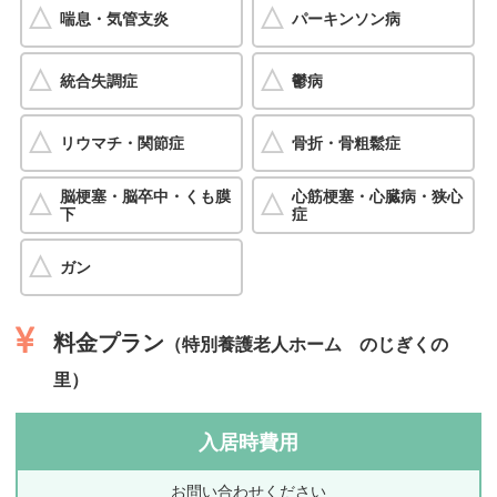
喘息・気管支炎
パーキンソン病
統合失調症
鬱病
リウマチ・関節症
骨折・骨粗鬆症
脳梗塞・脳卒中・くも膜
心筋梗塞・心臓病・狭心
下
症
ガン
料金プラン
（特別養護老人ホーム のじぎくの
里）
入居時費用
お問い合わせください