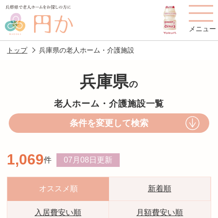
メニュー
トップ
兵庫県の老人ホーム・介護施設
兵庫県
の
老人ホームを
円かについて
費用について
老人ホーム・介護施設一覧
探す
条件を変更して検索
施設選びのポイント
施設をお探しの方へ
1,069
件
07月08日
更新
老人ホームの種類
よくあるご質問
スタッフ紹介
アクセス
オススメ順
新着順
相談者様の声
お役立ち情報
入居費安い順
月額費安い順