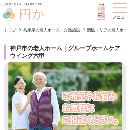
メニュー
トップ
兵庫県の老人ホーム・介護施設
灘区エリアの老人ホー
神戸市の老人ホーム｜グループホームケア
ウイング六甲
老人ホームを
円かについて
費用について
探す
施設選びのポイント
施設をお探しの方へ
老人ホームの種類
よくあるご質問
スタッフ紹介
アクセス
相談者様の声
お役立ち情報