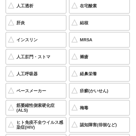
人工透析
在宅酸素
肝炎
結核
インスリン
MRSA
人工肛門・ストマ
褥瘡
人工呼吸器
経鼻栄養
ペースメーカー
疥癬(かいせん)
筋萎縮性側索硬化症
梅毒
(ALS)
ヒト免疫不全ウイルス感
認知障害(徘徊など)
染症(HIV)