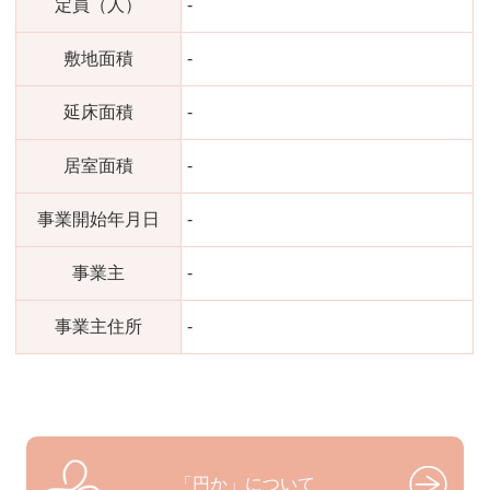
定員（人）
-
敷地面積
-
延床面積
-
居室面積
-
事業開始年月日
-
事業主
-
事業主住所
-
「円か」について