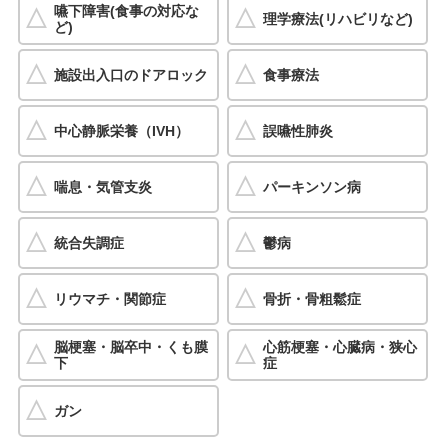
嚥下障害(食事の対応な
理学療法(リハビリなど)
ど)
施設出入口のドアロック
食事療法
中心静脈栄養（IVH）
誤嚥性肺炎
喘息・気管支炎
パーキンソン病
統合失調症
鬱病
リウマチ・関節症
骨折・骨粗鬆症
脳梗塞・脳卒中・くも膜
心筋梗塞・心臓病・狭心
下
症
ガン