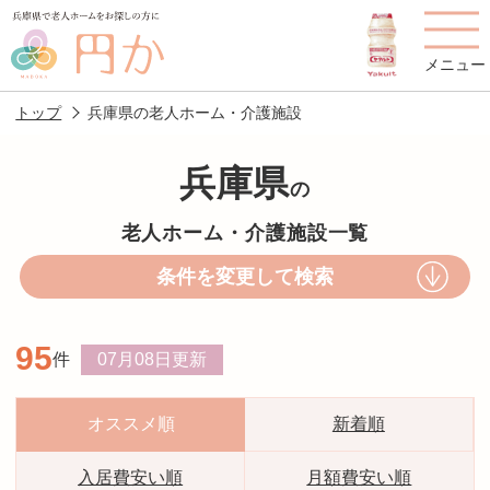
メニュー
トップ
兵庫県の老人ホーム・介護施設
兵庫県
の
老人ホームを
円かについて
費用について
老人ホーム・介護施設一覧
探す
条件を変更して検索
施設選びのポイント
施設をお探しの方へ
95
件
07月08日
更新
老人ホームの種類
よくあるご質問
スタッフ紹介
アクセス
オススメ順
新着順
相談者様の声
お役立ち情報
入居費安い順
月額費安い順