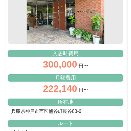
入居時費用
300,000
円〜
月額費用
222,140
円〜
所在地
兵庫県神戸市西区櫨谷町長谷83-6
ルート