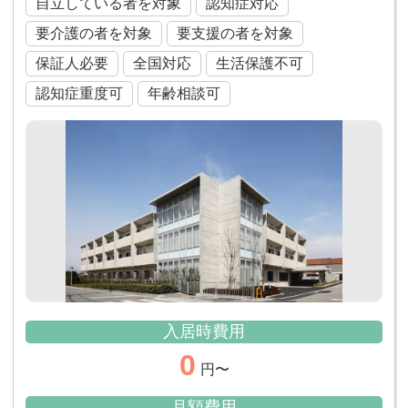
自立している者を対象
認知症対応
要介護の者を対象
要支援の者を対象
保証人必要
全国対応
生活保護不可
認知症重度可
年齢相談可
入居時費用
0
円〜
月額費用