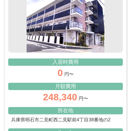
入居時費用
0
円〜
月額費用
248,340
円〜
所在地
兵庫県明石市二見町西二見駅前4丁目38番地の2