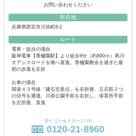
お問い合わせください
所在地
兵庫県西宮市川添町8-2
ルート
電車・徒歩の場合
阪神電車【香櫨園駅】より徒歩9分（約800ｍ）夙川
オアシスロードを南へ直進。香櫨園教会を過ぎた最
初の歩道を左折
お車の場合
国道４３号線「建石交差点」を右折後、立石筋２つ
の信号を通過。川添公園手前を右折し、保育所手前
を左折後、直進
受付 月〜金 8:30〜17:00
0120-21-8960