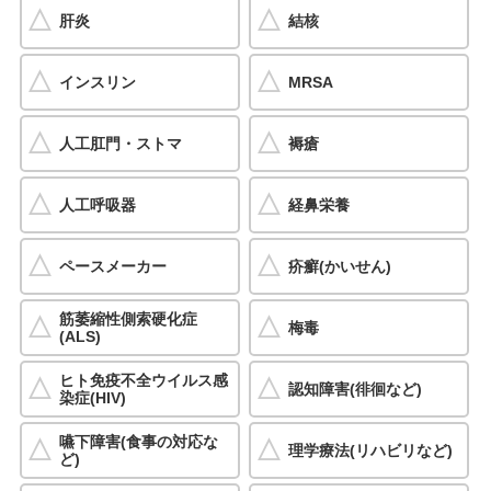
肝炎
結核
インスリン
MRSA
人工肛門・ストマ
褥瘡
人工呼吸器
経鼻栄養
ペースメーカー
疥癬(かいせん)
筋萎縮性側索硬化症
梅毒
(ALS)
ヒト免疫不全ウイルス感
認知障害(徘徊など)
染症(HIV)
嚥下障害(食事の対応な
理学療法(リハビリなど)
ど)