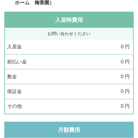
ホーム 梅香園）
入居時費用
お問い合わせください
入居金
0
円
前払い金
0
円
敷金
0
円
保証金
0
円
その他
0
円
月額費用