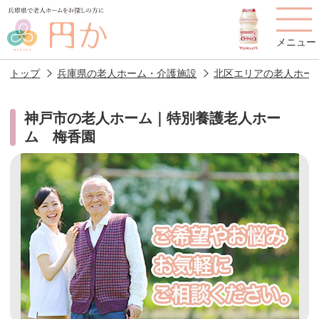
メニュー
トップ
兵庫県の老人ホーム・介護施設
北区エリアの老人ホー
神戸市の老人ホーム｜特別養護老人ホー
ム 梅香園
老人ホームを
円かについて
費用について
探す
施設選びのポイント
施設をお探しの方へ
老人ホームの種類
よくあるご質問
スタッフ紹介
アクセス
相談者様の声
お役立ち情報