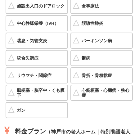
施設出入口のドアロック
食事療法
中心静脈栄養（IVH）
誤嚥性肺炎
喘息・気管支炎
パーキンソン病
統合失調症
鬱病
リウマチ・関節症
骨折・骨粗鬆症
脳梗塞・脳卒中・くも膜
心筋梗塞・心臓病・狭心
下
症
ガン
料金プラン
（神戸市の老人ホーム｜特別養護老人