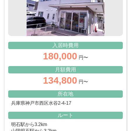
入居時費用
180,000
円〜
月額費用
134,800
円〜
所在地
兵庫県神戸市西区水谷2-4-17
ルート
明石駅から3.2km
山陽明石駅から3.2km