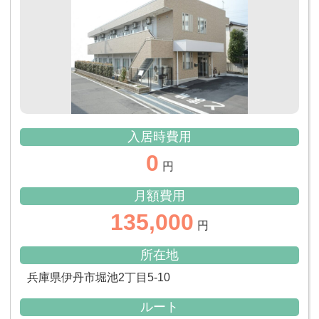
入居時費用
0
円
月額費用
135,000
円
所在地
兵庫県伊丹市堀池2丁目5-10
ルート