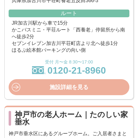
兵庫県加古川市平荘町養老五反田366-3
ルート
JR加古川駅から車で15分
かこバスミニ・平荘ルート「西養老」停留所から南
へ徒歩2分
セブンイレブン加古川平荘町店より北へ徒歩1分
ほるぷ絵本館パーキングの向い側
受付 月〜金 8:30〜17:00
0120-21-8960
施設詳細を見る
神戸市の老人ホーム｜たのしい家
垂水
神戸市垂水区にあるグループホーム。ご入居者さまと