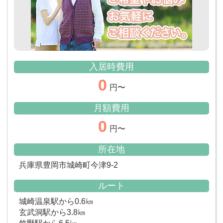
入居時費用
0
円〜
月額費用
0
円〜
所在地
兵庫県豊岡市城崎町今津9-2
ルート
城崎温泉駅から0.6㎞
玄武洞駅から3.8㎞