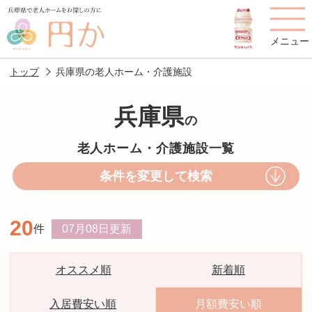
メニュー
トップ
兵庫県の老人ホーム・介護施設
兵庫県
の
老人ホームを
円かについて
費用について
老人ホーム・介護施設一覧
探す
条件を変更して検索
施設選びのポイント
施設をお探しの方へ
20
件
07月08日
更新
老人ホームの種類
よくあるご質問
スタッフ紹介
アクセス
オススメ順
新着順
相談者様の声
お役立ち情報
入居費安い順
月額費安い順