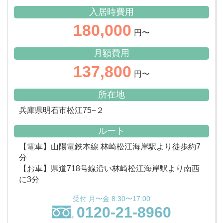
入居時費用
180,000
円〜
月額費用
137,800
円〜
所在地
兵庫県明石市松江75−２
ルート
【電車】山陽電鉄本線 林崎松江海岸駅より徒歩約7
分
【お車】県道718号線沿い林崎松江海岸駅より南西
に3分
受付 月〜金 8:30〜17:00
0120-21-8960