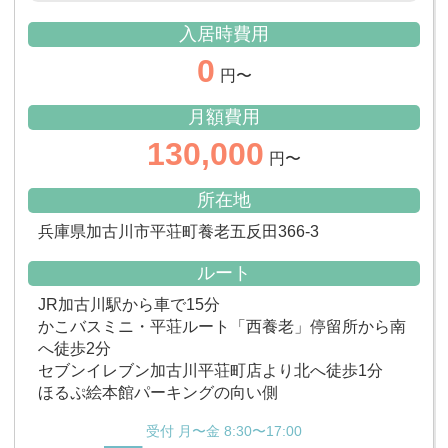
入居時費用
0
円〜
月額費用
130,000
円〜
所在地
兵庫県加古川市平荘町養老五反田366-3
ルート
JR加古川駅から車で15分
かこバスミニ・平荘ルート「西養老」停留所から南
へ徒歩2分
セブンイレブン加古川平荘町店より北へ徒歩1分
ほるぷ絵本館パーキングの向い側
受付 月〜金 8:30〜17:00