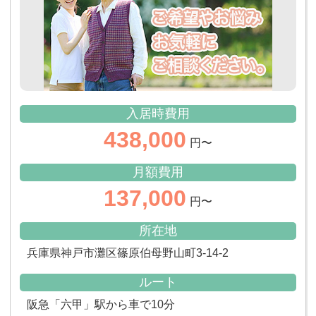
入居時費用
438,000
円〜
月額費用
137,000
円〜
所在地
兵庫県神戸市灘区篠原伯母野山町3-14-2
ルート
阪急「六甲」駅から車で10分