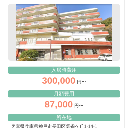
入居時費用
300,000
円〜
月額費用
87,000
円〜
所在地
兵庫県兵庫県神戸市長田区雲雀ケ丘1-14-1