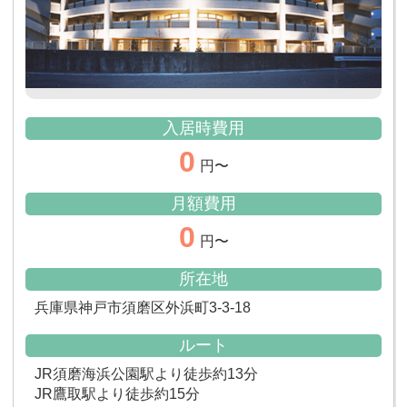
入居時費用
0
円〜
月額費用
0
円〜
所在地
兵庫県神戸市須磨区外浜町3-3-18
ルート
JR須磨海浜公園駅より徒歩約13分
JR鷹取駅より徒歩約15分