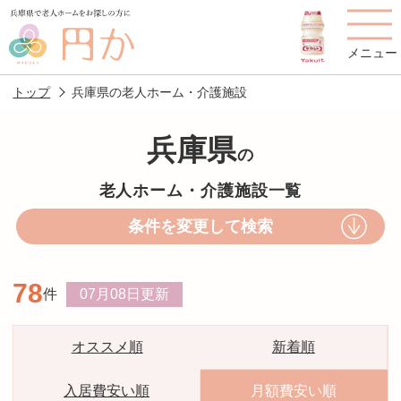
メニュー
トップ
兵庫県の老人ホーム・介護施設
兵庫県
の
老人ホームを
円かについて
費用について
老人ホーム・介護施設一覧
探す
条件を変更して検索
施設選びのポイント
施設をお探しの方へ
78
件
07月08日
更新
老人ホームの種類
よくあるご質問
スタッフ紹介
アクセス
オススメ順
新着順
相談者様の声
お役立ち情報
入居費安い順
月額費安い順