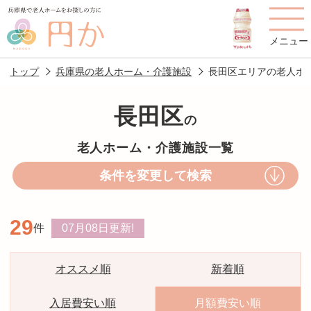
メニュー
トップ
兵庫県の老人ホーム・介護施設
長田区エリアの老人ホ
長田区
の
老人ホームを
円かについて
費用について
老人ホーム・介護施設一覧
探す
条件を変更して検索
施設選びのポイント
施設をお探しの方へ
29
件
07月08日
更新!
老人ホームの種類
よくあるご質問
スタッフ紹介
アクセス
オススメ順
新着順
相談者様の声
お役立ち情報
入居費安い順
月額費安い順