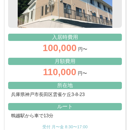
入居時費用
100,000
円〜
月額費用
110,000
円〜
所在地
兵庫県神戸市長田区雲雀ケ丘3-8-23
ルート
鵯越駅から車で13分
受付 月〜金 8:30〜17:00