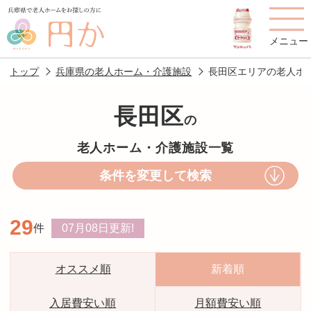
メニュー
トップ
兵庫県の老人ホーム・介護施設
長田区エリアの老人ホ
長田区
の
老人ホームを
円かについて
費用について
老人ホーム・介護施設一覧
探す
条件を変更して検索
施設選びのポイント
施設をお探しの方へ
29
件
07月08日
更新!
老人ホームの種類
よくあるご質問
スタッフ紹介
アクセス
オススメ順
新着順
相談者様の声
お役立ち情報
入居費安い順
月額費安い順