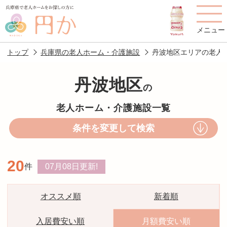
メニュー
トップ
兵庫県の老人ホーム・介護施設
丹波地区エリアの老人
丹波地区
の
老人ホームを
円かについて
費用について
老人ホーム・介護施設一覧
探す
条件を変更して検索
施設選びのポイント
施設をお探しの方へ
20
件
07月08日
更新!
老人ホームの種類
よくあるご質問
スタッフ紹介
アクセス
オススメ順
新着順
相談者様の声
お役立ち情報
入居費安い順
月額費安い順