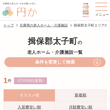
メニュー
トップ
兵庫県の老人ホーム・介護施設
揖保郡太子町エリアの
揖保郡太子町
の
老人ホームを
円かについて
費用について
老人ホーム・介護施設一覧
探す
条件を変更して検索
施設選びのポイント
施設をお探しの方へ
1
件
07月08日
更新!
老人ホームの種類
よくあるご質問
スタッフ紹介
アクセス
オススメ順
新着順
相談者様の声
お役立ち情報
入居費安い順
月額費安い順