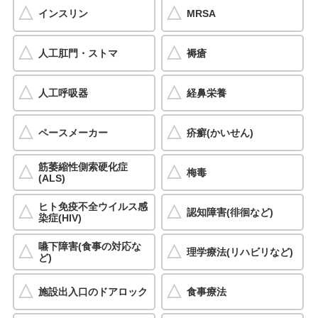
インスリン
MRSA
人工肛門・ストマ
褥瘡
人工呼吸器
経鼻栄養
ペースメーカー
疥癬(かいせん)
筋萎縮性側索硬化症
梅毒
(ALS)
ヒト免疫不全ウイルス感
認知障害(徘徊など)
染症(HIV)
嚥下障害(食事の対応な
理学療法(リハビリなど)
ど)
施設出入口のドアロック
食事療法