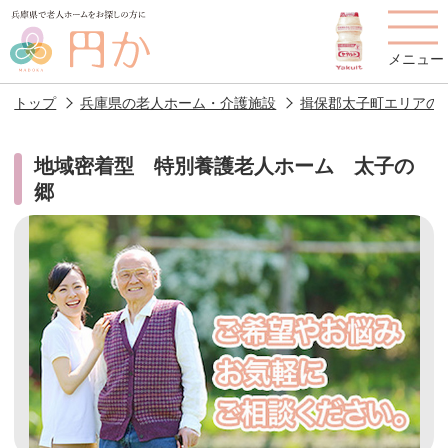
メニュー
トップ
兵庫県の老人ホーム・介護施設
揖保郡太子町エリアの
地域密着型 特別養護老人ホーム 太子の
郷
老人ホームを
円かについて
費用について
探す
施設選びのポイント
施設をお探しの方へ
老人ホームの種類
よくあるご質問
スタッフ紹介
アクセス
相談者様の声
お役立ち情報