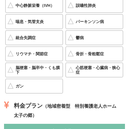
中心静脈栄養（IVH）
誤嚥性肺炎
喘息・気管支炎
パーキンソン病
統合失調症
鬱病
リウマチ・関節症
骨折・骨粗鬆症
脳梗塞・脳卒中・くも膜
心筋梗塞・心臓病・狭心
下
症
ガン
料金プラン
（地域密着型 特別養護老人ホーム
太子の郷）