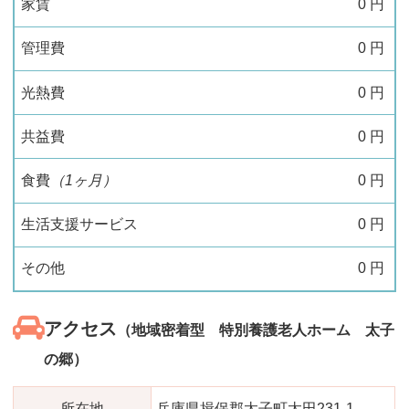
家賃
0
円
管理費
0
円
光熱費
0
円
共益費
0
円
食費
（1ヶ月）
0
円
生活支援サービス
0
円
その他
0
円
アクセス
（地域密着型 特別養護老人ホーム 太子
の郷）
所在地
兵庫県揖保郡太子町太田231-1