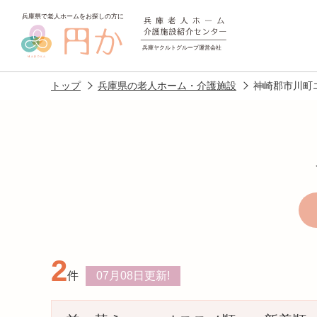
トップ
兵庫県の老人ホーム・介護施設
神崎郡市川町
老人ホームを
探す
2
施設選びのポイント
施設をお探
件
07月08日
更新!
アクセス
相談者様の