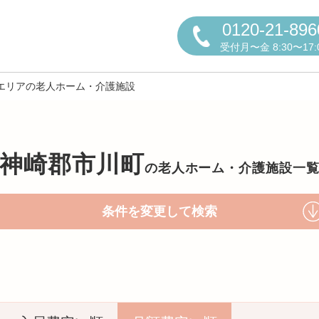
0120-21-896
受付月〜金 8:30〜17:
エリアの老人ホーム・介護施設
神崎郡市川町
の
老人ホーム・介護施設一
円かについて
条件を変更して検索
しの方へ
老人ホームの種類
よくある
声
お役立ち情報
おすすめ