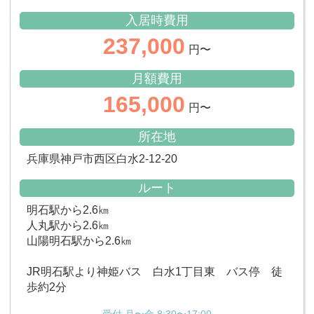
入居時費用
237,000
円〜
月額費用
165,000
円〜
所在地
兵庫県神戸市西区白水2-12-20
ルート
明石駅から2.6㎞
人丸駅から2.6㎞
山陽明石駅から2.6㎞
JR明石駅より神姫バス 白水1丁目東 バス停 徒
歩約2分
受付 月〜金 8:30〜17:00