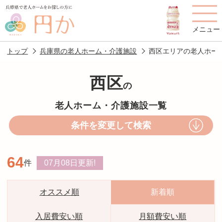
メニュー
トップ
兵庫県の老人ホーム・介護施設
西区エリアの老人ホー
西区
の
老人ホームを
円かについて
費用について
老人ホーム・介護施設一覧
探す
条件を変更して検索
施設選びのポイント
施設をお探しの方へ
64
件
07月08日
更新!
老人ホームの種類
よくあるご質問
スタッフ紹介
アクセス
オススメ順
新着順
相談者様の声
お役立ち情報
入居費安い順
月額費安い順