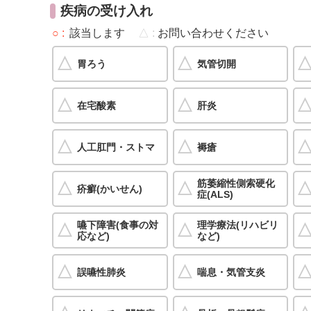
疾病の受け入れ
○
該当します
△
お問い合わせください
胃ろう
気管切開
在宅酸素
肝炎
人工肛門・ストマ
褥瘡
筋萎縮性側索硬化
疥癬(かいせん)
症(ALS)
嚥下障害(食事の対
理学療法(リハビリ
応など)
など)
誤嚥性肺炎
喘息・気管支炎