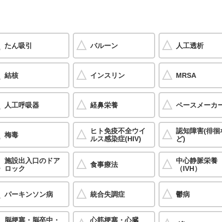
たん吸引
バルーン
人工透析
結核
インスリン
MRSA
人工呼吸器
経鼻栄養
ペースメーカ
ヒト免疫不全ウイ
認知障害(徘徊
梅毒
ルス感染症(HIV)
ど)
施設出入口のドア
中心静脈栄養
食事療法
ロック
（IVH）
パーキンソン病
統合失調症
鬱病
脳梗塞・脳卒中・
心筋梗塞・心臓