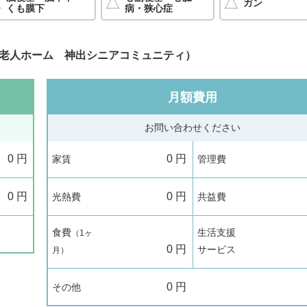
ガン
くも膜下
病・狭心症
老人ホーム 神出シニアコミュニティ）
月額費用
お問い合わせください
0
円
0
円
家賃
管理費
0
円
0
円
光熱費
共益費
食費
生活支援
（1ヶ
0
円
サービス
月）
0
円
その他