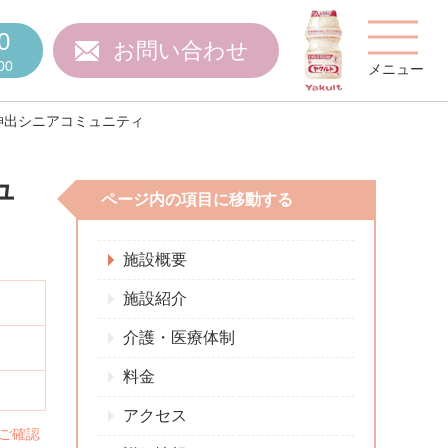
0
お問い合わせ
00
メニュー
神出シニアコミュニティ
ュ
ページ内の項目に移動する
費用について
施設概要
施設紹介
介護・医療体制
ご質問
スタッフ紹介
料金
アクセス
ご確認
施設特集
施設関係者の方へ