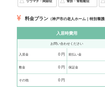
リウマチ・関節症
骨折・骨粗鬆症
料金プラン
（神戸市の老人ホーム｜特別養護
入居時費用
お問い合わせください
0
円
入居金
前払い金
0
円
敷金
保証金
0
円
その他