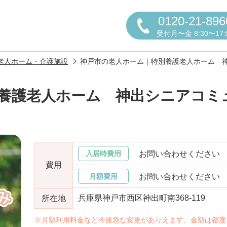
0120-21-896
受付月〜金 8:30〜17:
老人ホーム・介護施設
神戸市の老人ホーム｜特別養護老人ホーム 
養護老人ホーム 神出シニアコミ
円かについて
お問い合わせください
入居時費用
費用
お問い合わせください
月額費用
しの方へ
老人ホームの種類
よくある
兵庫県神戸市西区神出町南368-119
所在地
※月額利用料金など今後急な変更がありえます。金額は都度
声
お役立ち情報
おすすめ