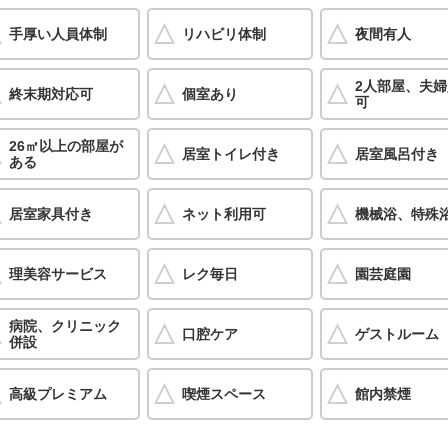
手厚い人員体制
リハビリ体制
夜間有人
2人部屋、夫
終末期対応可
個室あり
可
26㎡以上の部屋が
居室トイレ付き
居室風呂付き
ある
居室家具付き
ネット利用可
機械浴、特殊
理美容サービス
レク毎日
園芸庭園
病院、クリニック
口腔ケア
ゲストルーム
併設
高級プレミアム
喫煙スペース
館内禁煙