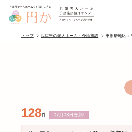
トップ
兵庫県の老人ホーム・介護施設
東播磨地区エ
老人ホームを
探す
128
施設選びのポイント
施設をお探
件
07月08日
更新!
アクセス
相談者様の