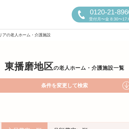
0120-21-896
受付月〜金 8:30〜17:
リアの老人ホーム・介護施設
東播磨地区
の
老人ホーム・介護施設一覧
円かについて
条件を変更して検索
しの方へ
老人ホームの種類
よくある
声
お役立ち情報
おすすめ