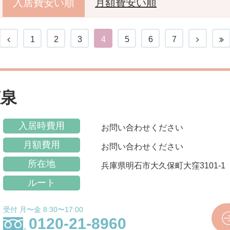
入居費安い順
月額費安い順
1
2
3
4
5
6
7
恵泉
入居時費用
お問い合わせください
月額費用
お問い合わせください
所在地
兵庫県明石市大久保町大窪3101-1
ルート
受付 月〜金 8:30〜17:00
0120-21-8960