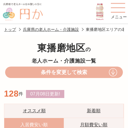
メニュー
トップ
兵庫県の老人ホーム・介護施設
東播磨地区エリアの老
東播磨地区
の
老人ホームを
円かについて
費用について
老人ホーム・介護施設一覧
探す
条件を変更して検索
施設選びのポイント
施設をお探しの方へ
128
件
07月08日
更新!
老人ホームの種類
よくあるご質問
スタッフ紹介
アクセス
オススメ順
新着順
相談者様の声
お役立ち情報
入居費安い順
月額費安い順