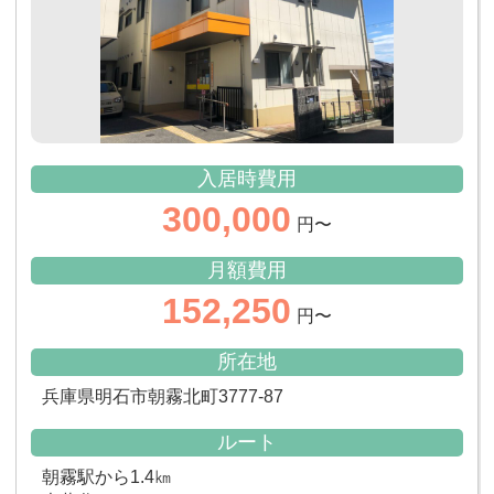
入居時費用
300,000
円〜
月額費用
152,250
円〜
所在地
兵庫県明石市朝霧北町3777-87
ルート
朝霧駅から1.4㎞