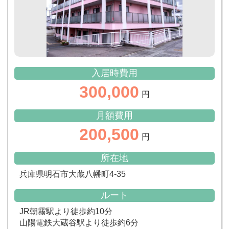
入居時費用
300,000
円
月額費用
200,500
円
所在地
兵庫県明石市大蔵八幡町4-35
ルート
JR朝霧駅より徒歩約10分
山陽電鉄大蔵谷駅より徒歩約6分