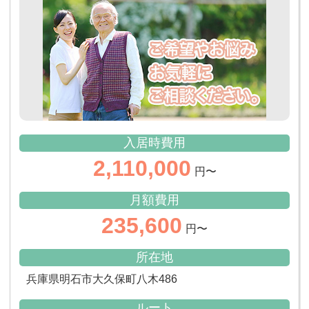
入居時費用
2,110,000
円〜
月額費用
235,600
円〜
所在地
兵庫県明石市大久保町八木486
ルート