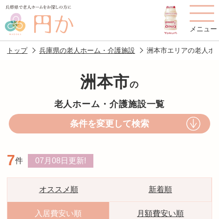
メニュー
トップ
兵庫県の老人ホーム・介護施設
洲本市エリアの老人ホ
洲本市
の
老人ホームを
円かについて
費用について
老人ホーム・介護施設一覧
探す
条件を変更して検索
施設選びのポイント
施設をお探しの方へ
7
件
07月08日
更新!
老人ホームの種類
よくあるご質問
スタッフ紹介
アクセス
オススメ順
新着順
相談者様の声
お役立ち情報
入居費安い順
月額費安い順