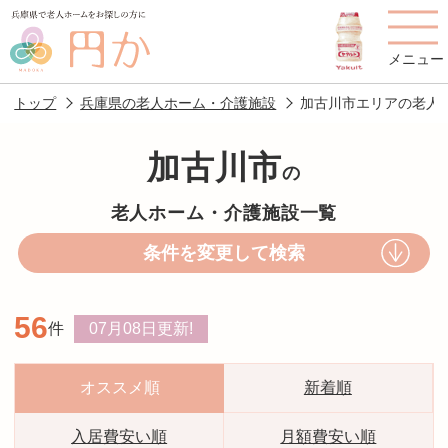
メニュー
トップ
兵庫県の老人ホーム・介護施設
加古川市エリアの老人
加古川市
の
老人ホームを
円かについて
費用について
老人ホーム・介護施設一覧
探す
条件を変更して検索
施設選びのポイント
施設をお探しの方へ
56
件
07月08日
更新!
老人ホームの種類
よくあるご質問
スタッフ紹介
アクセス
オススメ順
新着順
相談者様の声
お役立ち情報
入居費安い順
月額費安い順