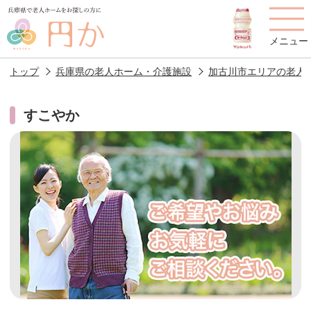
メニュー
トップ
兵庫県の老人ホーム・介護施設
加古川市エリアの老人
すこやか
老人ホームを
円かについて
費用について
探す
施設選びのポイント
施設をお探しの方へ
老人ホームの種類
よくあるご質問
スタッフ紹介
アクセス
相談者様の声
お役立ち情報