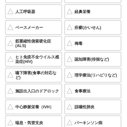
人工呼吸器
経鼻栄養
ペースメーカー
疥癬(かいせん)
筋萎縮性側索硬化症
梅毒
(ALS)
ヒト免疫不全ウイルス感
認知障害(徘徊など)
染症(HIV)
嚥下障害(食事の対応な
理学療法(リハビリなど)
ど)
施設出入口のドアロック
食事療法
中心静脈栄養（IVH）
誤嚥性肺炎
喘息・気管支炎
パーキンソン病