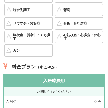
統合失調症
鬱病
リウマチ・関節症
骨折・骨粗鬆症
脳梗塞・脳卒中・くも膜
心筋梗塞・心臓病・狭心
下
症
ガン
料金プラン
（すこやか）
入居時費用
お問い合わせください
入居金
0
円