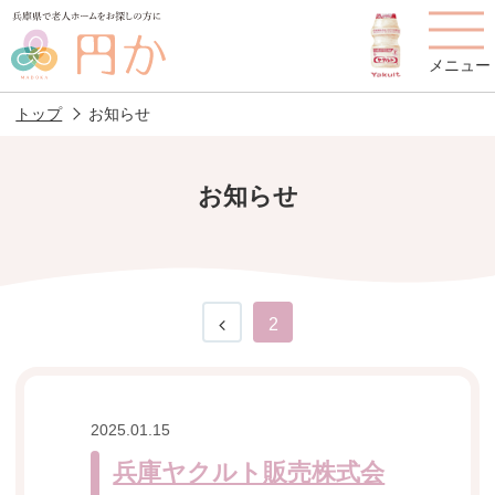
メニュー
トップ
お知らせ
お知らせ
老人ホームを
円かについて
費用について
探す
施設選びのポイント
施設をお探しの方へ
2
老人ホームの種類
よくあるご質問
スタッフ紹介
アクセス
2025.01.15
相談者様の声
兵庫ヤクルト販売株式会
お役立ち情報