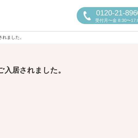
0120-21-896
受付月〜金 8:30〜17:
されました。
ご入居されました。
円かについて
しの方へ
老人ホームの種類
よくある
声
お役立ち情報
おすすめ