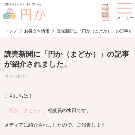
メニュー
トップ
お役立ち情報
読売新聞に「円か（まどか）」の記事が
読売新聞に「円か（まどか）」の記事
老人ホームを
円かについて
費用について
が紹介されました。
探す
2022.02.21
施設選びのポイント
施設をお探しの方へ
こんにちは！
老人ホームの種類
よくあるご質問
「円か（まどか）」
相談員の水田です。
スタッフ紹介
アクセス
メディアに紹介されましたので、ご報告します。
相談者様の声
お役立ち情報