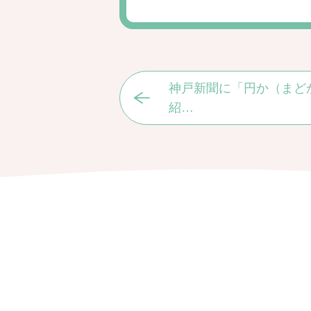
神戸新聞に「円か（まど
紹…